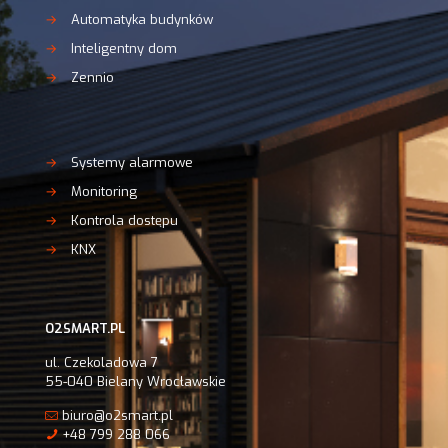
→
Automatyka budynków
→
Inteligentny dom
→
Zennio
→
Systemy alarmowe
→
Monitoring
→
Kontrola dostępu
→
KNX
O2SMART.PL
ul. Czekoladowa 7
55-040 Bielany Wrocławskie
biuro@o2smart.pl
+48 799 288 066