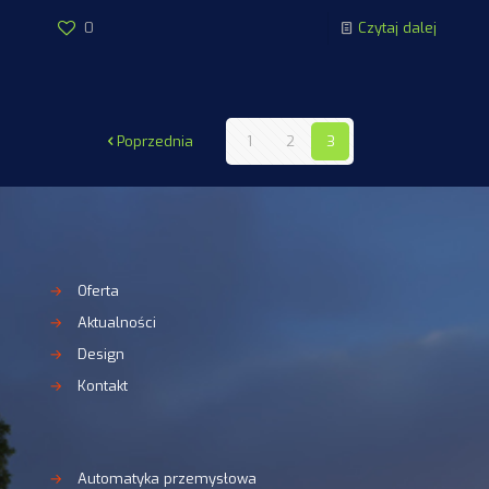
0
Czytaj dalej
Poprzednia
1
2
3
→
Oferta
→
Aktualności
→
Design
→
Kontakt
→
Automatyka przemysłowa